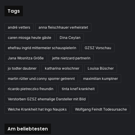
Tags
andré vetters
anna fleischhauer verheiratet
caren miosga heute gäste
Dina Ceylan
ehefrau ingrid mittermeier schauspielerin
GZSZ Vorschau
Jana Wosnitza Größe
jette nietzard partnerin
jo todter daubner
katharina wolschner
Louisa Büscher
martin rütter und conny sporrer getrennt
maximilian kumptner
ricardo pietreczko freundin
tinta knef krankheit
Verstorben GZSZ ehemalige Darsteller mit Bild
Welche Krankheit hat Ingo Naujoks
Wolfgang Feindt Todesursache
Am beliebtesten