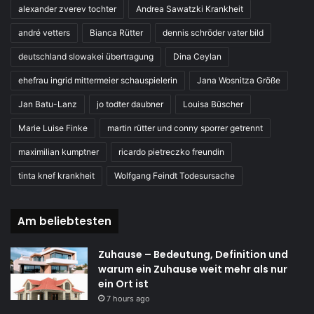
alexander zverev tochter
Andrea Sawatzki Krankheit
andré vetters
Bianca Rütter
dennis schröder vater bild
deutschland slowakei übertragung
Dina Ceylan
ehefrau ingrid mittermeier schauspielerin
Jana Wosnitza Größe
Jan Batu-Lanz
jo todter daubner
Louisa Büscher
Marie Luise Finke
martin rütter und conny sporrer getrennt
maximilian kumptner
ricardo pietreczko freundin
tinta knef krankheit
Wolfgang Feindt Todesursache
Am beliebtesten
Zuhause – Bedeutung, Definition und
warum ein Zuhause weit mehr als nur
ein Ort ist
7 hours ago