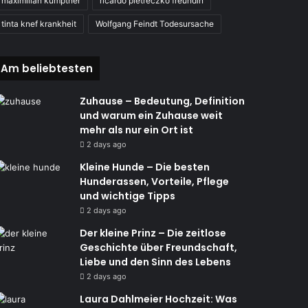
maximilian kumptner
ricardo pietreczko freundin
tinta knef krankheit
Wolfgang Feindt Todesursache
Am beliebtesten
Zuhause – Bedeutung, Definition
und warum ein Zuhause weit
mehr als nur ein Ort ist
2 days ago
Kleine Hunde – Die besten
Hunderassen, Vorteile, Pflege
und wichtige Tipps
2 days ago
Der kleine Prinz – Die zeitlose
Geschichte über Freundschaft,
Liebe und den Sinn des Lebens
2 days ago
Laura Dahlmeier Hochzeit: Was