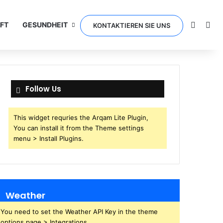
Switch 
Sea
FT
GESUNDHEIT
KONTAKTIEREN SIE UNS
Follow Us
This widget requries the Arqam Lite Plugin,
You can install it from the Theme settings
menu > Install Plugins.
Weather
You need to set the Weather API Key in the theme
options page > Integrations.