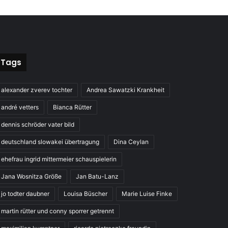
Tags
alexander zverev tochter
Andrea Sawatzki Krankheit
andré vetters
Bianca Rütter
dennis schröder vater bild
deutschland slowakei übertragung
Dina Ceylan
ehefrau ingrid mittermeier schauspielerin
Jana Wosnitza Größe
Jan Batu-Lanz
jo todter daubner
Louisa Büscher
Marie Luise Finke
martin rütter und conny sporrer getrennt