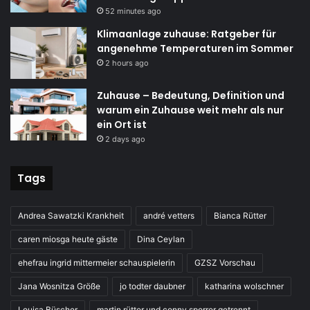
52 minutes ago
Klimaanlage zuhause: Ratgeber für
angenehme Temperaturen im Sommer
2 hours ago
Zuhause – Bedeutung, Definition und
warum ein Zuhause weit mehr als nur
ein Ort ist
2 days ago
Tags
Andrea Sawatzki Krankheit
andré vetters
Bianca Rütter
caren miosga heute gäste
Dina Ceylan
ehefrau ingrid mittermeier schauspielerin
GZSZ Vorschau
Jana Wosnitza Größe
jo todter daubner
katharina wolschner
Louisa Büscher
martin rütter und conny sporrer getrennt