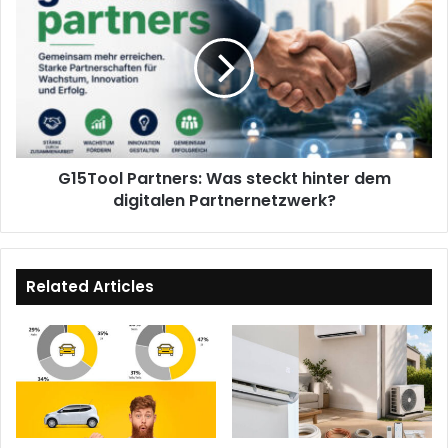
Partners:
Was
steckt
hinter
dem
digitalen
Partnernetzwerk?
G15Tool Partners: Was steckt hinter dem
digitalen Partnernetzwerk?
Related Articles