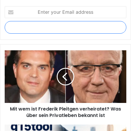
Enter
your
Email
address
Mit
wem
ist
Frederik
Pleitgen
verheiratet?
Was
über
sein
Mit wem ist Frederik Pleitgen verheiratet? Was
Privatleben
bekannt
über sein Privatleben bekannt ist
ist
G15Tool