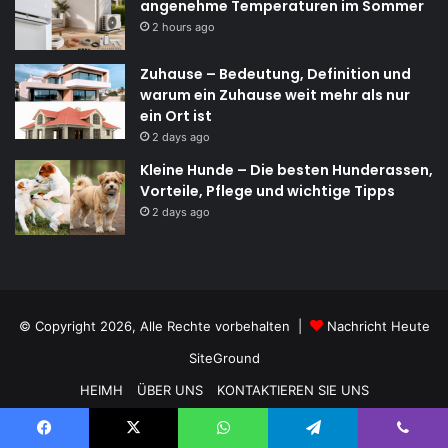
angenehme Temperaturen im Sommer
2 hours ago
Zuhause – Bedeutung, Definition und
warum ein Zuhause weit mehr als nur
ein Ort ist
2 days ago
Kleine Hunde – Die besten Hunderassen,
Vorteile, Pflege und wichtige Tipps
2 days ago
© Copyright 2026, Alle Rechte vorbehalten |
Nachricht Heute
SiteGround
HEIMH
ÜBER UNS
KONTAKTIEREN SIE UNS
DATENSCHUTZRICHTLINIE
HAFTUNGSAUSSCHLUSS
Facebook
X
WhatsApp
Telegram
Viber