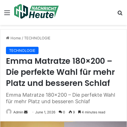
Menu
Se
Home
/
TECHNOLOGIE
TECHNOLOGIE
Emma Matratze 180×200 –
Die perfekte Wahl für mehr
Platz und besseren Schlaf
Emma Matratze 180x200 – Die perfekte Wahl
für mehr Platz und besseren Schlaf
Send
Admin
June 1, 2026
0
9
4 minutes read
an
email