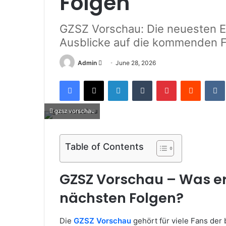
Folgen
GZSZ Vorschau: Die neuesten 
Ausblicke auf die kommenden 
Send
Admin
June 28, 2026
an
Facebook
X
LinkedIn
Tumblr
Pinterest
Reddit
email
gzsz vorschau
Table of Contents
GZSZ Vorschau – Was er
nächsten Folgen?
Die
GZSZ Vorschau
gehört für viele Fans der