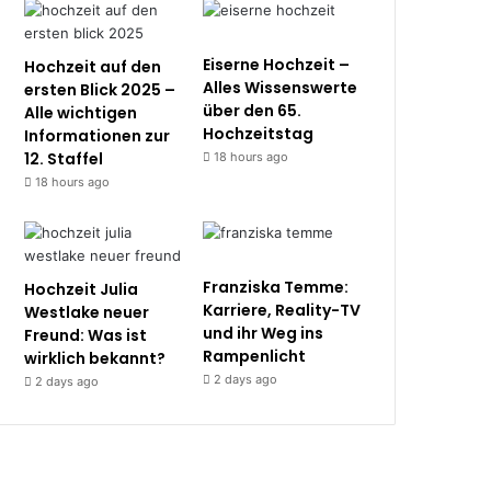
Eiserne Hochzeit –
Hochzeit auf den
Alles Wissenswerte
ersten Blick 2025 –
über den 65.
Alle wichtigen
Hochzeitstag
Informationen zur
12. Staffel
18 hours ago
18 hours ago
Franziska Temme:
Hochzeit Julia
Karriere, Reality-TV
Westlake neuer
und ihr Weg ins
Freund: Was ist
Rampenlicht
wirklich bekannt?
2 days ago
2 days ago