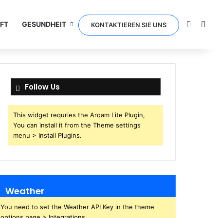
Switch 
Sea
FT
GESUNDHEIT
KONTAKTIEREN SIE UNS
Follow Us
This widget requries the Arqam Lite Plugin,
You can install it from the Theme settings
menu > Install Plugins.
Weather
You need to set the Weather API Key in the theme
options page > Integrations.