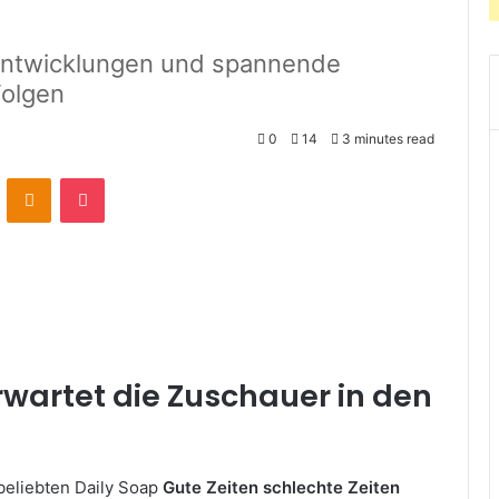
Entwicklungen und spannende
Folgen
0
14
3 minutes read
VKontakte
Odnoklassniki
Pocket
wartet die Zuschauer in den
 beliebten Daily Soap
Gute Zeiten schlechte Zeiten