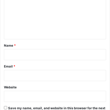
m
m
e
n
t
*
Name
*
Email
*
Website
Save my name, email, and website in this browser for the next