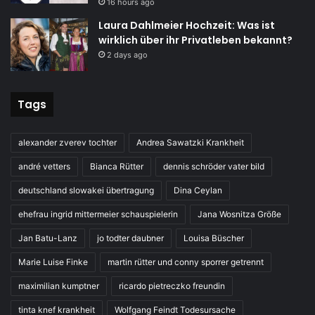
16 hours ago
Laura Dahlmeier Hochzeit: Was ist
wirklich über ihr Privatleben bekannt?
2 days ago
Tags
alexander zverev tochter
Andrea Sawatzki Krankheit
andré vetters
Bianca Rütter
dennis schröder vater bild
deutschland slowakei übertragung
Dina Ceylan
ehefrau ingrid mittermeier schauspielerin
Jana Wosnitza Größe
Jan Batu-Lanz
jo todter daubner
Louisa Büscher
Marie Luise Finke
martin rütter und conny sporrer getrennt
maximilian kumptner
ricardo pietreczko freundin
tinta knef krankheit
Wolfgang Feindt Todesursache