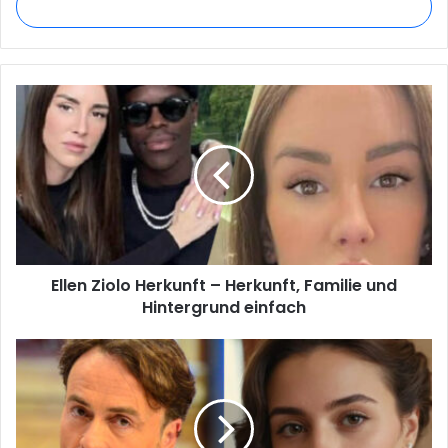
address
Ellen
Ziolo
Herkunft
–
Herkunft,
Familie
und
Hintergrund
einfach
Ellen Ziolo Herkunft – Herkunft, Familie und
Hintergrund einfach
Elea
Giulia
Alva
di
Lorenzo