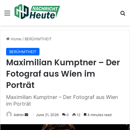
Menu
Se
Home
/
BERÜHMTHEIT
BERÜHMTHEIT
Maximilian Kumptner – Der
Fotograf aus Wien im
Porträt
Maximilian Kumptner – Der Fotograf aus Wien
im Porträt
Send
Admin
June 21, 2026
0
12
4 minutes read
an
email