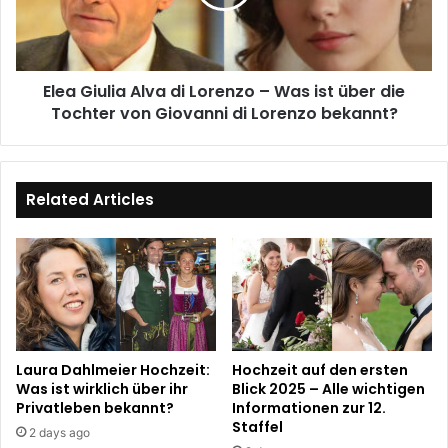
–
Was
ist
über
Elea Giulia Alva di Lorenzo – Was ist über die
die
Tochter
Tochter von Giovanni di Lorenzo bekannt?
von
Giovanni
di
Lorenzo
Related Articles
bekannt?
Laura Dahlmeier Hochzeit:
Hochzeit auf den ersten
Was ist wirklich über ihr
Blick 2025 – Alle wichtigen
Privatleben bekannt?
Informationen zur 12.
Staffel
2 days ago