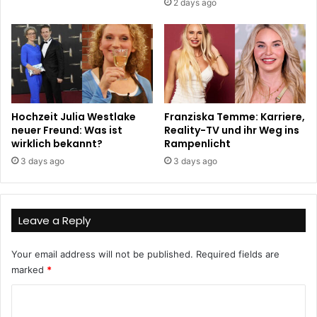
2 days ago
Hochzeit Julia Westlake
Franziska Temme: Karriere,
neuer Freund: Was ist
Reality-TV und ihr Weg ins
wirklich bekannt?
Rampenlicht
3 days ago
3 days ago
Leave a Reply
Your email address will not be published.
Required fields are
marked
*
C
o