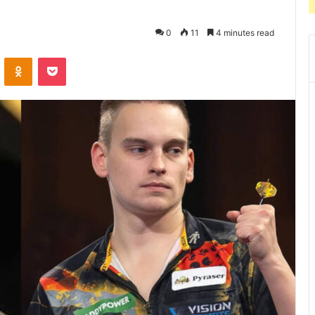
0
11
4 minutes read
VKontakte
Odnoklassniki
Pocket