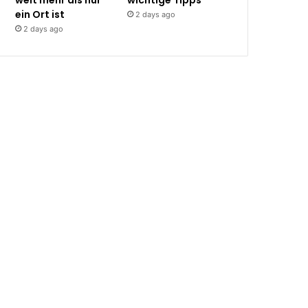
weit mehr als nur
wichtige Tipps
ein Ort ist
2 days ago
2 days ago