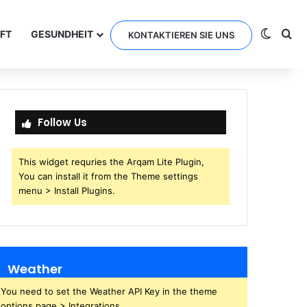
Switch
Se
FT
GESUNDHEIT
KONTAKTIEREN SIE UNS
Follow Us
This widget requries the Arqam Lite Plugin,
You can install it from the Theme settings
menu > Install Plugins.
Weather
You need to set the Weather API Key in the theme
options page > Integrations.