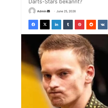
Darts-Stars bekannt?
Send
Admin
June 25, 2026
an
Facebook
X
LinkedIn
Tumblr
Pinterest
Reddit
email