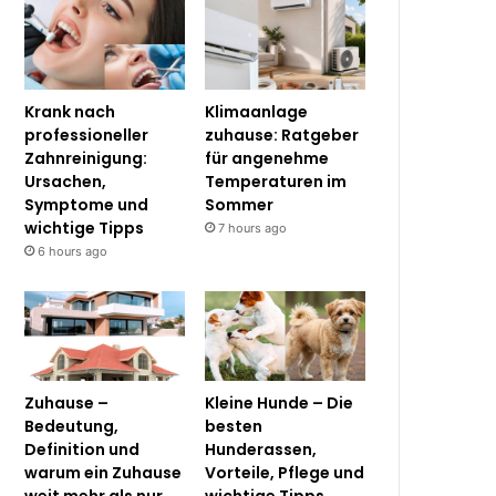
Krank nach
Klimaanlage
professioneller
zuhause: Ratgeber
Zahnreinigung:
für angenehme
Ursachen,
Temperaturen im
Symptome und
Sommer
wichtige Tipps
7 hours ago
6 hours ago
Zuhause –
Kleine Hunde – Die
Bedeutung,
besten
Definition und
Hunderassen,
warum ein Zuhause
Vorteile, Pflege und