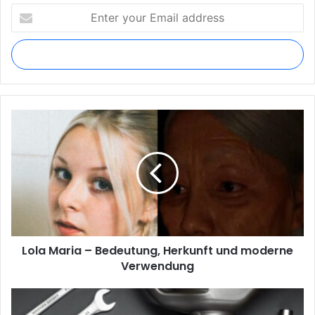
Enter
your
Email
address
Lola
Maria
–
Bedeutung,
Herkunft
und
moderne
Verwendung
Lola Maria – Bedeutung, Herkunft und moderne
Verwendung
Autoteile
Deutschland