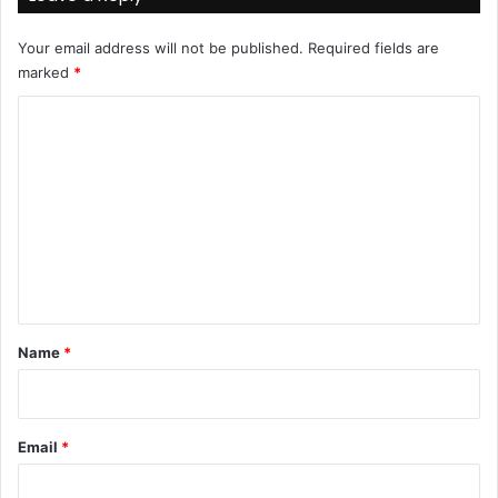
Your email address will not be published.
Required fields are
marked
*
C
o
m
m
e
n
t
*
Name
*
Email
*