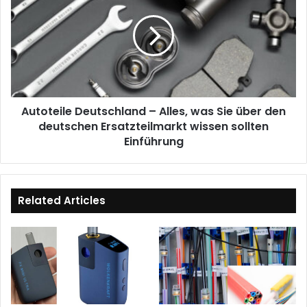
–
Alles,
was
Sie
über
den
deutschen
Autoteile Deutschland – Alles, was Sie über den
Ersatzteilmarkt
wissen
deutschen Ersatzteilmarkt wissen sollten
sollten
Einführung
Einführung
Related Articles