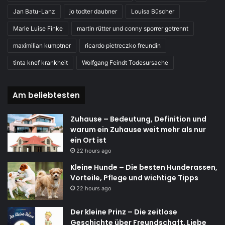
Jan Batu-Lanz
jo todter daubner
Louisa Büscher
Marie Luise Finke
martin rütter und conny sporrer getrennt
maximilian kumptner
ricardo pietreczko freundin
tinta knef krankheit
Wolfgang Feindt Todesursache
Am beliebtesten
Zuhause – Bedeutung, Definition und
warum ein Zuhause weit mehr als nur
ein Ort ist
22 hours ago
Kleine Hunde – Die besten Hunderassen,
Vorteile, Pflege und wichtige Tipps
22 hours ago
Der kleine Prinz – Die zeitlose
Geschichte über Freundschaft, Liebe