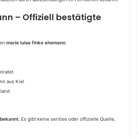
n – Offiziell bestätigte
den
marie luise finke ehemann
.
eiratet
nn aus Kiel
hland
h bekannt
. Es gibt keine seriöse oder offizielle Quelle,