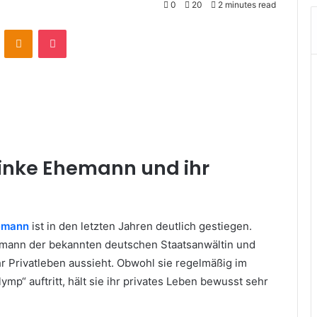
0
20
2 minutes read
VKontakte
Odnoklassniki
Pocket
 Finke Ehemann und ihr
hemann
ist in den letzten Jahren deutlich gestiegen.
mann der bekannten deutschen Staatsanwältin und
hr Privatleben aussieht. Obwohl sie regelmäßig im
p“ auftritt, hält sie ihr privates Leben bewusst sehr