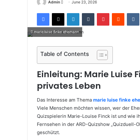
Send
Admin
June 23, 2026
an
Facebook
X
LinkedIn
Tumblr
Pinterest
Reddit
email
marie luise finke ehemann
Table of Contents
Einleitung: Marie Luise
privates Leben
Das Interesse am Thema
marie luise finke e
Viele Menschen möchten wissen, wer der Ehe
Quizspielerin Marie-Louise Finck ist und wie i
Fernsehen in der ARD-Quizshow „Quizduell-Olym
geschützt.