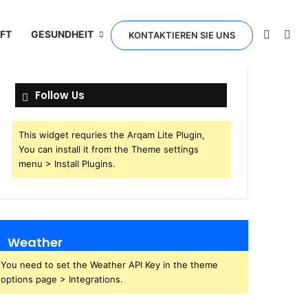
Switch 
Sea
FT
GESUNDHEIT
KONTAKTIEREN SIE UNS
Follow Us
This widget requries the Arqam Lite Plugin,
You can install it from the Theme settings
menu > Install Plugins.
Weather
You need to set the Weather API Key in the theme
options page > Integrations.