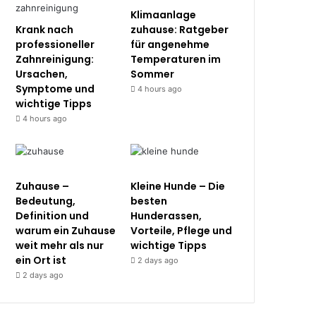
Klimaanlage
Krank nach
zuhause: Ratgeber
professioneller
für angenehme
Zahnreinigung:
Temperaturen im
Ursachen,
Sommer
Symptome und
4 hours ago
wichtige Tipps
4 hours ago
Zuhause –
Kleine Hunde – Die
Bedeutung,
besten
Definition und
Hunderassen,
warum ein Zuhause
Vorteile, Pflege und
weit mehr als nur
wichtige Tipps
ein Ort ist
2 days ago
2 days ago