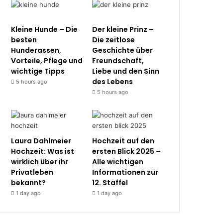
Kleine Hunde – Die
Der kleine Prinz –
besten
Die zeitlose
Hunderassen,
Geschichte über
Vorteile, Pflege und
Freundschaft,
wichtige Tipps
Liebe und den Sinn
des Lebens
5 hours ago
5 hours ago
Laura Dahlmeier
Hochzeit auf den
Hochzeit: Was ist
ersten Blick 2025 –
wirklich über ihr
Alle wichtigen
Privatleben
Informationen zur
bekannt?
12. Staffel
1 day ago
1 day ago