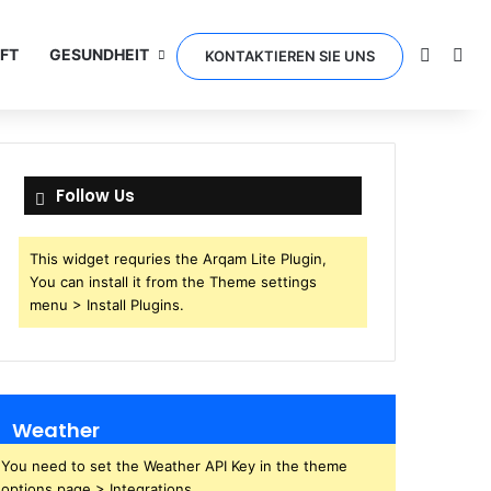
Switch 
Sea
FT
GESUNDHEIT
KONTAKTIEREN SIE UNS
Follow Us
This widget requries the Arqam Lite Plugin,
You can install it from the Theme settings
menu > Install Plugins.
Weather
You need to set the Weather API Key in the theme
options page > Integrations.