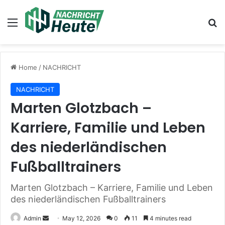
Menu
Se
Home
/
NACHRICHT
NACHRICHT
Marten Glotzbach –
Karriere, Familie und Leben
des niederländischen
Fußballtrainers
Marten Glotzbach – Karriere, Familie und Leben
des niederländischen Fußballtrainers
Send
Admin
May 12, 2026
0
11
4 minutes read