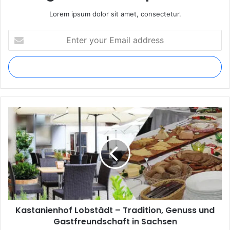
Lorem ipsum dolor sit amet, consectetur.
Enter
your
Email
address
Kastanienhof
Lobstädt
–
Tradition,
Genuss
und
Gastfreundschaft
in
Sachsen
Kastanienhof Lobstädt – Tradition, Genuss und
Gastfreundschaft in Sachsen