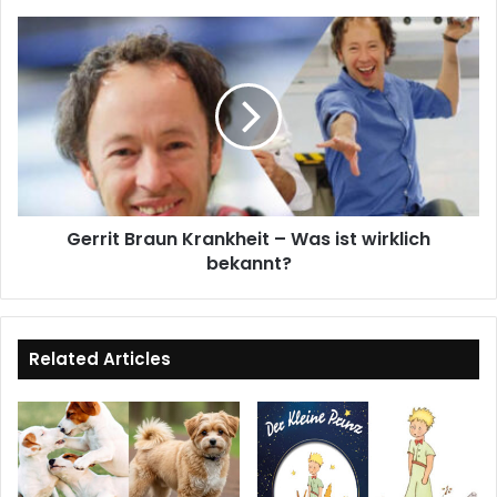
Gerrit
Braun
Krankheit
–
Was
ist
wirklich
bekannt?
Gerrit Braun Krankheit – Was ist wirklich
bekannt?
Related Articles