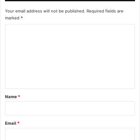
Your email address will not be published.
Required fields are
marked
*
C
o
m
m
e
n
t
*
Name
*
Email
*